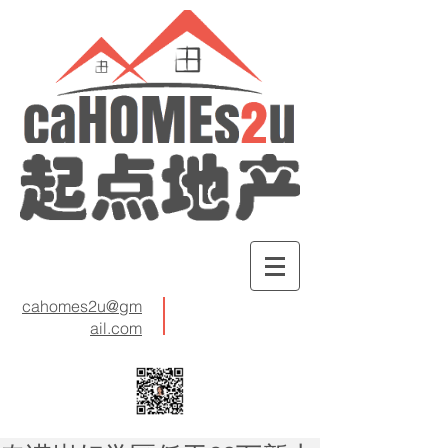
cahomes2u@gm
ail.com